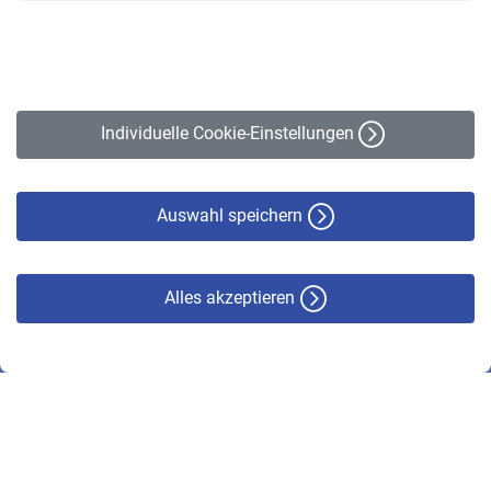
Kontakt
Impressum
Erklärung zur Barrierefreiheit
Individuelle Cookie-Einstellungen
Datenschutz
Cookie-Policy
Haftungsausschluss
Auswahl speichern
Alles akzeptieren
© VBL 2026