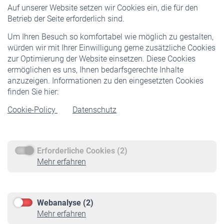
Auf unserer Website setzen wir Cookies ein, die für den
Pflichtversicherung
Betrieb der Seite erforderlich sind.
Freiwillige Versicherung
Um Ihren Besuch so komfortabel wie möglich zu gestalten,
Staatliche Förderung
würden wir mit Ihrer Einwilligung gerne zusätzliche Cookies
Veranstaltungen
zur Optimierung der Website einsetzen. Diese Cookies
ermöglichen es uns, Ihnen bedarfsgerechte Inhalte
anzuzeigen. Informationen zu den eingesetzten Cookies
Rentner
finden Sie hier:
Rentenbeginn
Cookie-Policy
Datenschutz
Rente beantragen
Rentenauszahlung
Erforderliche Cookies (2)
Service
Mehr erfahren
Informationen
Kontakt & Beratung
Downloadcenter
Webanalyse (2)
Online-Rechner
Mehr erfahren
VBLnewsletter