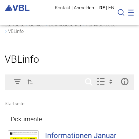
Kontakt
|
Anmelden
DE
|
EN
Mo
Suche
Startseite
Service
Downloadcenter
Für Arbeitgeber
VBLinfo
VBLinfo
Startseite
Dokumente
Informationen Januar