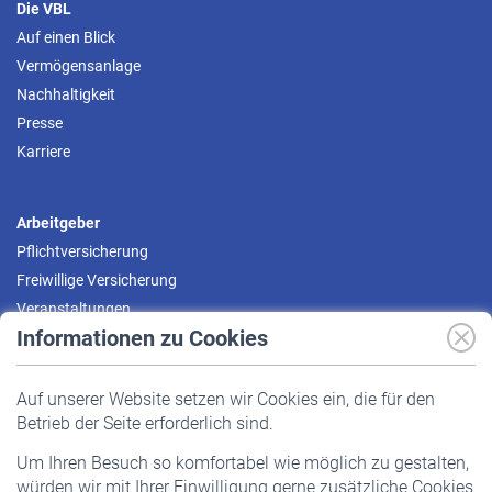
Die VBL
Auf einen Blick
Vermögensanlage
Nachhaltigkeit
Presse
Karriere
Arbeitgeber
Pflichtversicherung
Freiwillige Versicherung
Veranstaltungen
Informationen zu Cookies
Versicherte
Auf unserer Website setzen wir Cookies ein, die für den
Pflichtversicherung
Betrieb der Seite erforderlich sind.
Freiwillige Versicherung
Um Ihren Besuch so komfortabel wie möglich zu gestalten,
Staatliche Förderung
würden wir mit Ihrer Einwilligung gerne zusätzliche Cookies