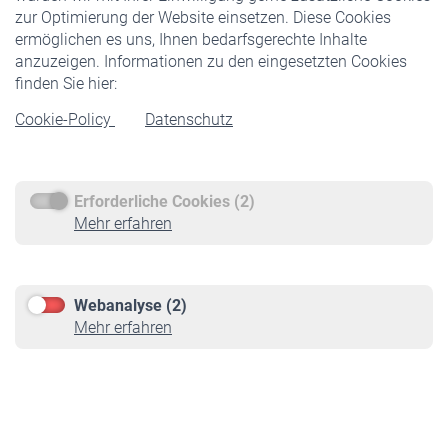
Veranstaltungen
zur Optimierung der Website einsetzen. Diese Cookies
ermöglichen es uns, Ihnen bedarfsgerechte Inhalte
anzuzeigen. Informationen zu den eingesetzten Cookies
Rentner
finden Sie hier:
Rentenbeginn
Cookie-Policy
Datenschutz
Rente beantragen
Rentenauszahlung
Erforderliche Cookies (2)
Service
Mehr erfahren
Informationen
Kontakt & Beratung
Downloadcenter
Webanalyse (2)
Online-Rechner
Mehr erfahren
VBLnewsletter
Kontakt
Impressum