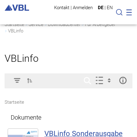
Kontakt
|
Anmelden
DE
|
EN
Mo
Suche
Startseite
Service
Downloadcenter
Für Arbeitgeber
VBLinfo
VBLinfo
Startseite
Dokumente
VBLinfo Sonderausgabe