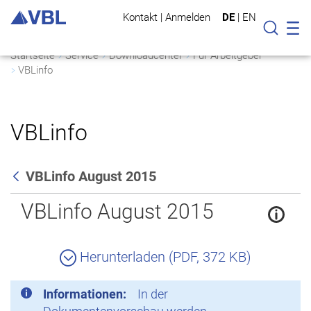
Kontakt
|
Anmelden
DE
|
EN
Mo
Suche
Startseite
Service
Downloadcenter
Für Arbeitgeber
VBLinfo
VBLinfo
VBLinfo August 2015
Zurück
VBLinfo August 2015
Herunterladen (PDF, 372 KB)
Informationen:
In der