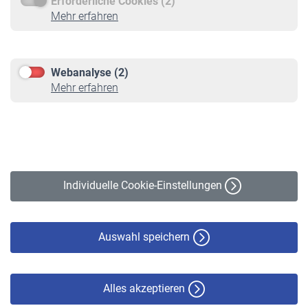
Erforderliche Cookies (2)
Service
Mehr erfahren
Informationen
Kontakt & Beratung
Downloadcenter
Webanalyse (2)
Online-Rechner
Mehr erfahren
VBLnewsletter
Kontakt
Impressum
Erklärung zur Barrierefreiheit
Individuelle Cookie-Einstellungen
Datenschutz
Cookie-Policy
Haftungsausschluss
Auswahl speichern
Alles akzeptieren
© VBL 2026