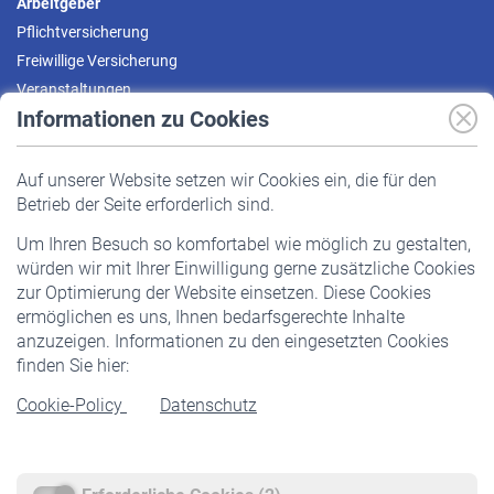
Arbeitgeber
Pflichtversicherung
Freiwillige Versicherung
Veranstaltungen
Informationen zu Cookies
Versicherte
Auf unserer Website setzen wir Cookies ein, die für den
Pflichtversicherung
Betrieb der Seite erforderlich sind.
Freiwillige Versicherung
Um Ihren Besuch so komfortabel wie möglich zu gestalten,
Staatliche Förderung
würden wir mit Ihrer Einwilligung gerne zusätzliche Cookies
Veranstaltungen
zur Optimierung der Website einsetzen. Diese Cookies
ermöglichen es uns, Ihnen bedarfsgerechte Inhalte
anzuzeigen. Informationen zu den eingesetzten Cookies
Rentner
finden Sie hier:
Rentenbeginn
Cookie-Policy
Datenschutz
Rente beantragen
Rentenauszahlung