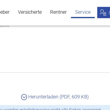
geber
Versicherte
Rentner
Service
BLinfo
öffnen
ber Untermenü öffnen
Versicherte Untermenü öffnen
Rentner Untermenü öffnen
Service Untermen
Meine
Herunterladen (PDF, 609 KB)
 werden möglicherweise nicht alle Seiten angezeigt.