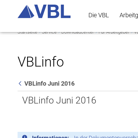
Die VBL
Arbeit
Startseite
Service
Downloadcenter
Für Arbeitgeber
V
Die VBL Untermenü 
Arbeitge
VBLinfo
VBLinfo Juni 2016
Zurück
VBLinfo Juni 2016
Informationen:
In der Dokumentenvorschau