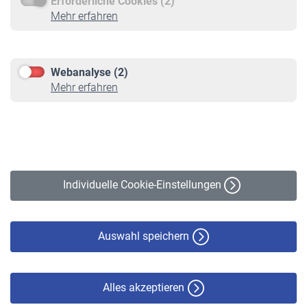
Erforderliche Cookies (2)
Service
Mehr erfahren
Informationen
Kontakt & Beratung
Downloadcenter
Webanalyse (2)
Online-Rechner
Mehr erfahren
VBLnewsletter
Kontakt
Impressum
Erklärung zur Barrierefreiheit
Individuelle Cookie-Einstellungen
Datenschutz
Cookie-Policy
Haftungsausschluss
Auswahl speichern
Alles akzeptieren
© VBL 2026