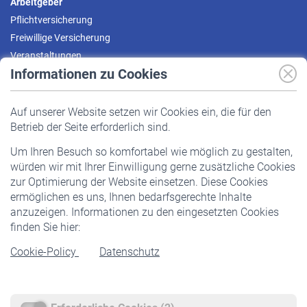
Arbeitgeber
Pflichtversicherung
Freiwillige Versicherung
Veranstaltungen
Informationen zu Cookies
Versicherte
Auf unserer Website setzen wir Cookies ein, die für den
Pflichtversicherung
Betrieb der Seite erforderlich sind.
Freiwillige Versicherung
Um Ihren Besuch so komfortabel wie möglich zu gestalten,
Staatliche Förderung
würden wir mit Ihrer Einwilligung gerne zusätzliche Cookies
Veranstaltungen
zur Optimierung der Website einsetzen. Diese Cookies
ermöglichen es uns, Ihnen bedarfsgerechte Inhalte
anzuzeigen. Informationen zu den eingesetzten Cookies
Rentner
finden Sie hier:
Rentenbeginn
Cookie-Policy
Datenschutz
Rente beantragen
Rentenauszahlung