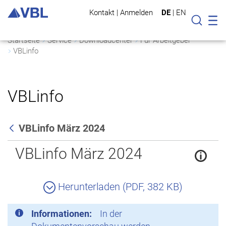
Kontakt
|
Anmelden
DE
|
EN
Mo
Suche
Startseite
Service
Downloadcenter
Für Arbeitgeber
VBLinfo
VBLinfo
VBLinfo März 2024
Zurück
VBLinfo März 2024
Herunterladen (PDF, 382 KB)
Informationen:
In der