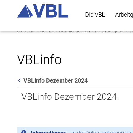
Die VBL
Arbeit
Startseite
Service
Downloadcenter
Für Arbeitgeber
V
Die VBL Untermenü 
Arbeitge
VBLinfo
VBLinfo Dezember 2024
Zurück
VBLinfo Dezember 2024
Informationen:
In der Dokumentenvorschau