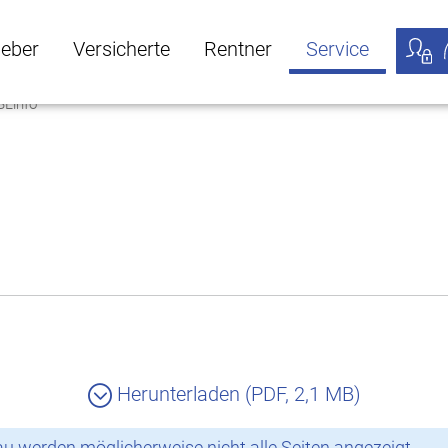
geber
Versicherte
Rentner
Service
BLinfo
öffnen
ber Untermenü öffnen
Versicherte Untermenü öffnen
Rentner Untermenü öffnen
Service Untermen
Meine
Herunterladen (PDF, 2,1 MB)
 werden möglicherweise nicht alle Seiten angezeigt.