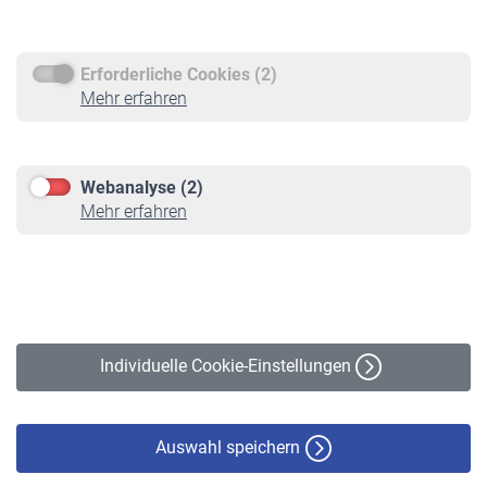
Rentenauszahlung
Erforderliche Cookies (2)
Service
Mehr erfahren
Informationen
Kontakt & Beratung
Downloadcenter
Webanalyse (2)
Online-Rechner
Mehr erfahren
VBLnewsletter
Kontakt
Impressum
Erklärung zur Barrierefreiheit
Individuelle Cookie-Einstellungen
Datenschutz
Cookie-Policy
Haftungsausschluss
Auswahl speichern