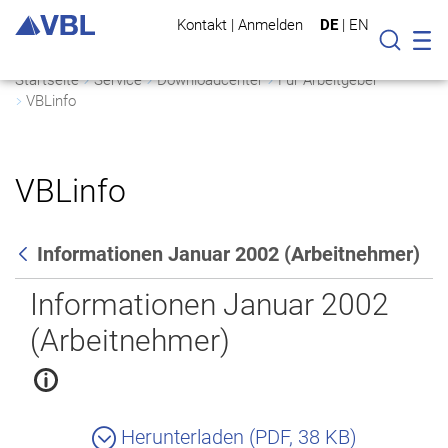
Kontakt
|
Anmelden
DE
|
EN
Mo
Suche
Startseite
Service
Downloadcenter
Für Arbeitgeber
VBLinfo
VBLinfo
Informationen Januar 2002 (Arbeitnehmer)
Zurück
Informationen Januar 2002
(Arbeitnehmer)
Herunterladen (PDF, 38 KB)