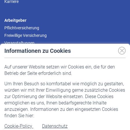
Karriere
Arbeitgeber
Pflichtversicherung
Freiwillige Versicherung
Veranstaltungen
Informationen zu Cookies
Versicherte
Auf unserer Website setzen wir Cookies ein, die für den
Pflichtversicherung
Betrieb der Seite erforderlich sind.
Freiwillige Versicherung
Um Ihren Besuch so komfortabel wie möglich zu gestalten,
Staatliche Förderung
würden wir mit Ihrer Einwilligung gerne zusätzliche Cookies
Veranstaltungen
zur Optimierung der Website einsetzen. Diese Cookies
ermöglichen es uns, Ihnen bedarfsgerechte Inhalte
anzuzeigen. Informationen zu den eingesetzten Cookies
Rentner
finden Sie hier:
Rentenbeginn
Cookie-Policy
Datenschutz
Rente beantragen