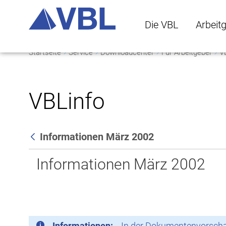
Die VBL
Arbeit
Startseite
Service
Downloadcenter
Für Arbeitgeber
V
Die VBL Untermenü 
Arbeitge
VBLinfo
Informationen März 2002
Zurück
Informationen März 2002
Informationen:
In der Dokumentenvorschau