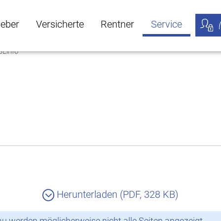
geber
Versicherte
Rentner
Service
BLinfo
öffnen
ber Untermenü öffnen
Versicherte Untermenü öffnen
Rentner Untermenü öffnen
Service Untermen
Meine
Herunterladen (PDF, 328 KB)
 werden möglicherweise nicht alle Seiten angezeigt.