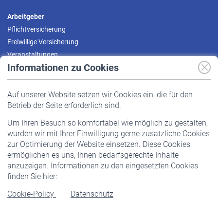
Arbeitgeber
Pflichtversicherung
Freiwillige Versicherung
Veranstaltungen
Informationen zu Cookies
Versicherte
Auf unserer Website setzen wir Cookies ein, die für den
Pflichtversicherung
Betrieb der Seite erforderlich sind.
Freiwillige Versicherung
Um Ihren Besuch so komfortabel wie möglich zu gestalten,
Staatliche Förderung
würden wir mit Ihrer Einwilligung gerne zusätzliche Cookies
Veranstaltungen
zur Optimierung der Website einsetzen. Diese Cookies
ermöglichen es uns, Ihnen bedarfsgerechte Inhalte
anzuzeigen. Informationen zu den eingesetzten Cookies
Rentner
finden Sie hier:
Rentenbeginn
Cookie-Policy
Datenschutz
Rente beantragen
Rentenauszahlung