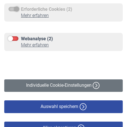
Erforderliche Cookies (2)
Service
Mehr erfahren
Informationen
Kontakt & Beratung
Downloadcenter
Webanalyse (2)
Online-Rechner
Mehr erfahren
VBLnewsletter
Kontakt
Impressum
Erklärung zur Barrierefreiheit
Individuelle Cookie-Einstellungen
Datenschutz
Cookie-Policy
Haftungsausschluss
Auswahl speichern