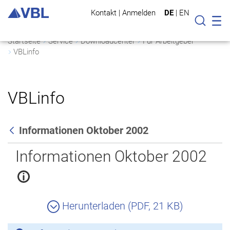
Kontakt
|
Anmelden
DE
|
EN
Mo
Suche
Startseite
Service
Downloadcenter
Für Arbeitgeber
VBLinfo
VBLinfo
Informationen Oktober 2002
Zurück
Informationen Oktober 2002
Herunterladen (PDF, 21 KB)