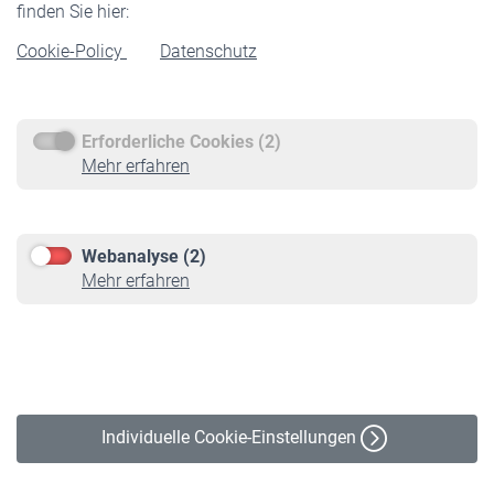
finden Sie hier:
Rentenbeginn
Cookie-Policy
Datenschutz
Rente beantragen
Rentenauszahlung
Erforderliche Cookies (2)
Service
Mehr erfahren
Informationen
Kontakt & Beratung
Downloadcenter
Webanalyse (2)
Online-Rechner
Mehr erfahren
VBLnewsletter
Kontakt
Impressum
Erklärung zur Barrierefreiheit
Individuelle Cookie-Einstellungen
Datenschutz
Cookie-Policy