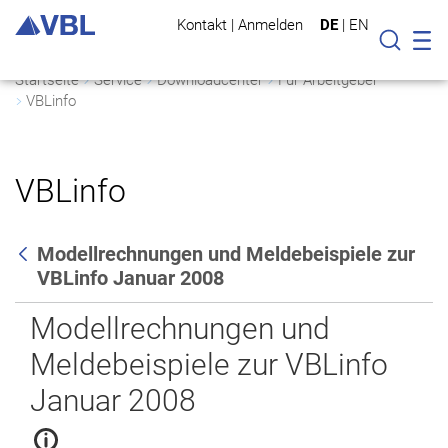
Kontakt
|
Anmelden
DE
|
EN
Mo
Suche
Startseite
Service
Downloadcenter
Für Arbeitgeber
VBLinfo
VBLinfo
Modellrechnungen und Meldebeispiele zur
VBLinfo Januar 2008
Zurück
Modellrechnungen und
Meldebeispiele zur VBLinfo
Januar 2008