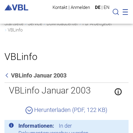
Kontakt
|
Anmelden
DE
|
EN
Mo
Suche
Startseite
Service
Downloadcenter
Für Arbeitgeber
VBLinfo
VBLinfo
VBLinfo Januar 2003
Zurück
VBLinfo Januar 2003
Herunterladen (PDF, 122 KB)
Informationen:
In der