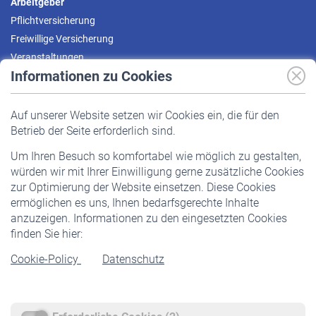
Arbeitgeber
Pflichtversicherung
Freiwillige Versicherung
Veranstaltungen
Informationen zu Cookies
Versicherte
Auf unserer Website setzen wir Cookies ein, die für den
Pflichtversicherung
Betrieb der Seite erforderlich sind.
Freiwillige Versicherung
Um Ihren Besuch so komfortabel wie möglich zu gestalten,
Staatliche Förderung
würden wir mit Ihrer Einwilligung gerne zusätzliche Cookies
Veranstaltungen
zur Optimierung der Website einsetzen. Diese Cookies
ermöglichen es uns, Ihnen bedarfsgerechte Inhalte
anzuzeigen. Informationen zu den eingesetzten Cookies
Rentner
finden Sie hier:
Rentenbeginn
Cookie-Policy
Datenschutz
Rente beantragen
Rentenauszahlung