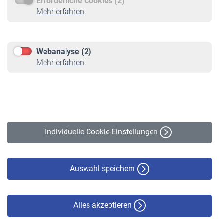
Erforderliche Cookies (2)
Service
Mehr erfahren
Informationen
Kontakt & Beratung
Downloadcenter
Webanalyse (2)
Online-Rechner
Mehr erfahren
VBLnewsletter
Kontakt
Impressum
Erklärung zur Barrierefreiheit
Individuelle Cookie-Einstellungen
Datenschutz
Cookie-Policy
Haftungsausschluss
Auswahl speichern
Alles akzeptieren
© VBL 2026