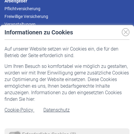
Arbeitgeber
Pflichtversicherung
Freiwillige Versicherung
Veranstaltungen
Informationen zu Cookies
Versicherte
Auf unserer Website setzen wir Cookies ein, die für den
Pflichtversicherung
Betrieb der Seite erforderlich sind.
Freiwillige Versicherung
Um Ihren Besuch so komfortabel wie möglich zu gestalten,
Staatliche Förderung
würden wir mit Ihrer Einwilligung gerne zusätzliche Cookies
Veranstaltungen
zur Optimierung der Website einsetzen. Diese Cookies
ermöglichen es uns, Ihnen bedarfsgerechte Inhalte
anzuzeigen. Informationen zu den eingesetzten Cookies
Rentner
finden Sie hier:
Rentenbeginn
Cookie-Policy
Datenschutz
Rente beantragen
Rentenauszahlung