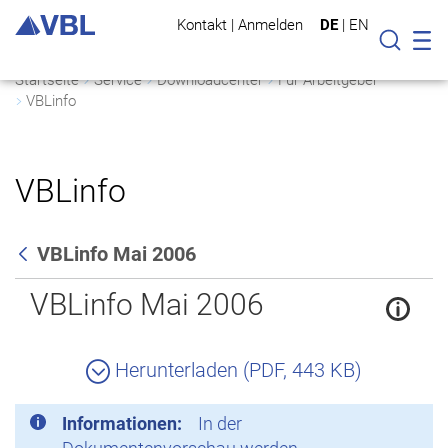
Kontakt
|
Anmelden
DE
|
EN
Mo
Suche
Startseite
Service
Downloadcenter
Für Arbeitgeber
VBLinfo
VBLinfo
VBLinfo Mai 2006
Zurück
VBLinfo Mai 2006
Herunterladen (PDF, 443 KB)
Informationen:
In der