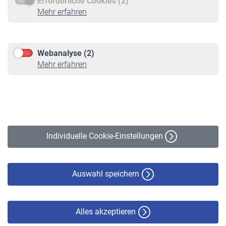
Erforderliche Cookies (2)
Service
Mehr erfahren
Informationen
Kontakt & Beratung
Downloadcenter
Webanalyse (2)
Online-Rechner
Mehr erfahren
VBLnewsletter
Kontakt
Impressum
Erklärung zur Barrierefreiheit
Individuelle Cookie-Einstellungen
Datenschutz
Cookie-Policy
Haftungsausschluss
Auswahl speichern
Alles akzeptieren
© VBL 2026