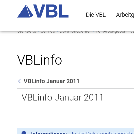
Die VBL
Arbeit
Startseite
Service
Downloadcenter
Für Arbeitgeber
V
Die VBL Untermenü 
Arbeitge
VBLinfo
VBLinfo Januar 2011
Zurück
VBLinfo Januar 2011
Informationen:
In der Dokumentenvorschau