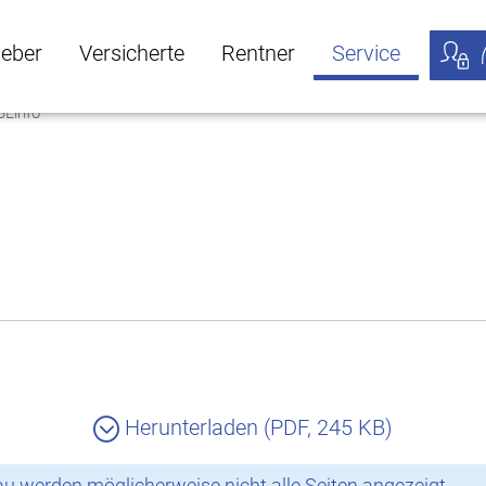
geber
Versicherte
Rentner
Service
BLinfo
öffnen
ber Untermenü öffnen
Versicherte Untermenü öffnen
Rentner Untermenü öffnen
Service Untermen
Meine
Herunterladen (PDF, 245 KB)
 werden möglicherweise nicht alle Seiten angezeigt.