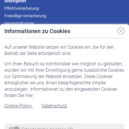
Arbeitgeber
Pflichtversicherung
Freiwillige Versicherung
Veranstaltungen
Informationen zu Cookies
Versicherte
Auf unserer Website setzen wir Cookies ein, die für den
Pflichtversicherung
Betrieb der Seite erforderlich sind.
Freiwillige Versicherung
Um Ihren Besuch so komfortabel wie möglich zu gestalten,
Staatliche Förderung
würden wir mit Ihrer Einwilligung gerne zusätzliche Cookies
Veranstaltungen
zur Optimierung der Website einsetzen. Diese Cookies
ermöglichen es uns, Ihnen bedarfsgerechte Inhalte
anzuzeigen. Informationen zu den eingesetzten Cookies
Rentner
finden Sie hier:
Rentenbeginn
Cookie-Policy
Datenschutz
Rente beantragen
Rentenauszahlung