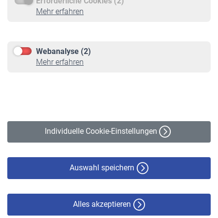
Erforderliche Cookies (2)
Service
Mehr erfahren
Informationen
Kontakt & Beratung
Downloadcenter
Webanalyse (2)
Online-Rechner
Mehr erfahren
VBLnewsletter
Kontakt
Impressum
Erklärung zur Barrierefreiheit
Individuelle Cookie-Einstellungen
Datenschutz
Cookie-Policy
Haftungsausschluss
Auswahl speichern
Alles akzeptieren
© VBL 2026