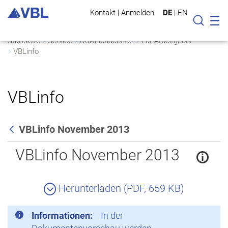
Kontakt
|
Anmelden
DE
|
EN
Mo
Suche
Startseite
Service
Downloadcenter
Für Arbeitgeber
VBLinfo
VBLinfo
VBLinfo November 2013
Zurück
VBLinfo November 2013
Herunterladen (PDF, 659 KB)
Informationen:
In der