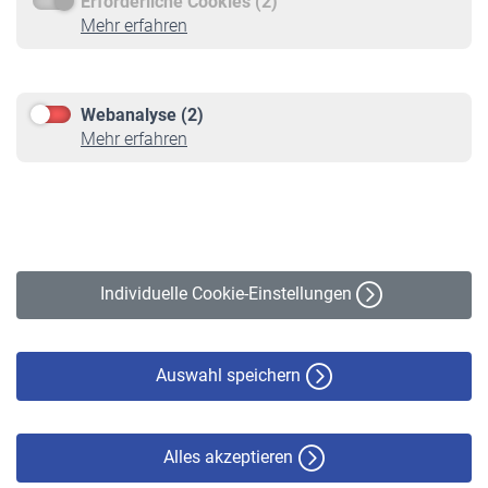
Erforderliche Cookies (2)
Service
Mehr erfahren
Informationen
Kontakt & Beratung
Downloadcenter
Webanalyse (2)
Online-Rechner
Mehr erfahren
VBLnewsletter
Kontakt
Impressum
Erklärung zur Barrierefreiheit
Individuelle Cookie-Einstellungen
Datenschutz
Cookie-Policy
Haftungsausschluss
Auswahl speichern
Alles akzeptieren
© VBL 2026