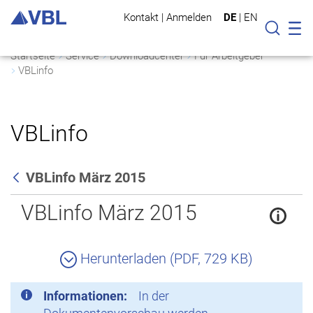
Kontakt
|
Anmelden
DE
|
EN
Mo
Suche
Startseite
Service
Downloadcenter
Für Arbeitgeber
VBLinfo
VBLinfo
VBLinfo März 2015
Zurück
VBLinfo März 2015
Herunterladen (PDF, 729 KB)
Informationen:
In der