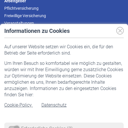
Arbeitgeber
Pflichtversicherung
Freiwillige Versicherung
Veranstaltungen
Informationen zu Cookies
Versicherte
Auf unserer Website setzen wir Cookies ein, die für den
Pflichtversicherung
Betrieb der Seite erforderlich sind.
Freiwillige Versicherung
Um Ihren Besuch so komfortabel wie möglich zu gestalten,
Staatliche Förderung
würden wir mit Ihrer Einwilligung gerne zusätzliche Cookies
Veranstaltungen
zur Optimierung der Website einsetzen. Diese Cookies
ermöglichen es uns, Ihnen bedarfsgerechte Inhalte
anzuzeigen. Informationen zu den eingesetzten Cookies
Rentner
finden Sie hier:
Rentenbeginn
Cookie-Policy
Datenschutz
Rente beantragen
Rentenauszahlung