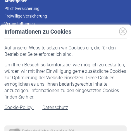
Arbeitgeber
Pflichtversicherung
Freiwillige Versicherung
Veranstaltungen
Informationen zu Cookies
Versicherte
Auf unserer Website setzen wir Cookies ein, die für den
Pflichtversicherung
Betrieb der Seite erforderlich sind.
Freiwillige Versicherung
Um Ihren Besuch so komfortabel wie möglich zu gestalten,
Staatliche Förderung
würden wir mit Ihrer Einwilligung gerne zusätzliche Cookies
Veranstaltungen
zur Optimierung der Website einsetzen. Diese Cookies
ermöglichen es uns, Ihnen bedarfsgerechte Inhalte
anzuzeigen. Informationen zu den eingesetzten Cookies
Rentner
finden Sie hier:
Rentenbeginn
Cookie-Policy
Datenschutz
Rente beantragen
Rentenauszahlung