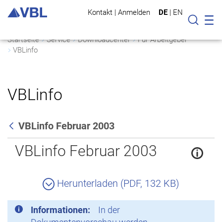
Kontakt
|
Anmelden
DE
|
EN
Mo
Suche
Startseite
Service
Downloadcenter
Für Arbeitgeber
VBLinfo
VBLinfo
VBLinfo Februar 2003
Zurück
VBLinfo Februar 2003
Herunterladen (PDF, 132 KB)
Informationen:
In der