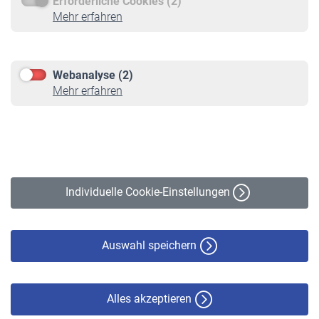
Erforderliche Cookies (2)
Service
Mehr erfahren
Informationen
Kontakt & Beratung
Downloadcenter
Webanalyse (2)
Online-Rechner
Mehr erfahren
VBLnewsletter
Kontakt
Impressum
Erklärung zur Barrierefreiheit
Individuelle Cookie-Einstellungen
Datenschutz
Cookie-Policy
Haftungsausschluss
Auswahl speichern
Alles akzeptieren
© VBL 2026