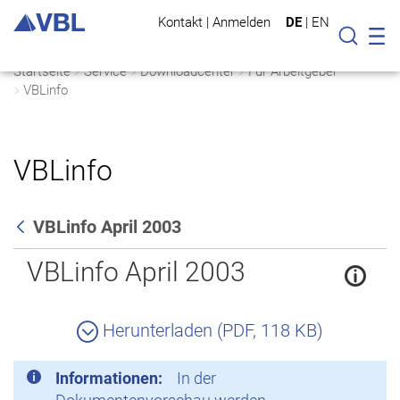
Kontakt
|
Anmelden
DE
|
EN
Mo
Suche
Startseite
Service
Downloadcenter
Für Arbeitgeber
VBLinfo
VBLinfo
VBLinfo April 2003
Zurück
VBLinfo April 2003
Herunterladen (PDF, 118 KB)
Informationen:
In der