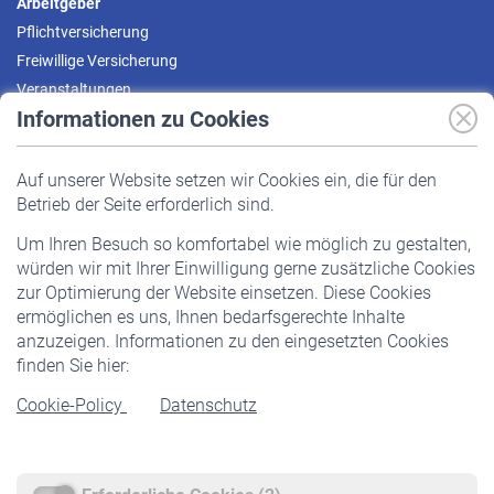
Arbeitgeber
Pflichtversicherung
Freiwillige Versicherung
Veranstaltungen
Informationen zu Cookies
Versicherte
Auf unserer Website setzen wir Cookies ein, die für den
Pflichtversicherung
Betrieb der Seite erforderlich sind.
Freiwillige Versicherung
Um Ihren Besuch so komfortabel wie möglich zu gestalten,
Staatliche Förderung
würden wir mit Ihrer Einwilligung gerne zusätzliche Cookies
Veranstaltungen
zur Optimierung der Website einsetzen. Diese Cookies
ermöglichen es uns, Ihnen bedarfsgerechte Inhalte
anzuzeigen. Informationen zu den eingesetzten Cookies
Rentner
finden Sie hier:
Rentenbeginn
Cookie-Policy
Datenschutz
Rente beantragen
Rentenauszahlung