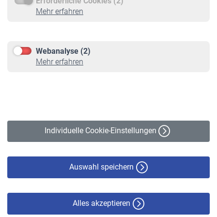
Erforderliche Cookies (2)
Service
Mehr erfahren
Informationen
Kontakt & Beratung
Downloadcenter
Webanalyse (2)
Online-Rechner
Mehr erfahren
VBLnewsletter
Kontakt
Impressum
Erklärung zur Barrierefreiheit
Individuelle Cookie-Einstellungen
Datenschutz
Cookie-Policy
Haftungsausschluss
Auswahl speichern
Alles akzeptieren
© VBL 2026