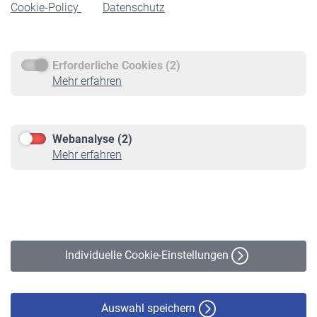
Cookie-Policy
Datenschutz
Rente beantragen
Rentenauszahlung
Erforderliche Cookies (2)
Service
Mehr erfahren
Informationen
Kontakt & Beratung
Downloadcenter
Webanalyse (2)
Online-Rechner
Mehr erfahren
VBLnewsletter
Kontakt
Impressum
Erklärung zur Barrierefreiheit
Individuelle Cookie-Einstellungen
Datenschutz
Cookie-Policy
Haftungsausschluss
Auswahl speichern