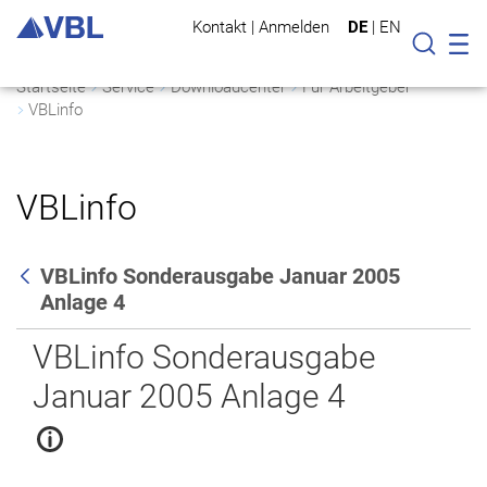
Kontakt
|
Anmelden
DE
|
EN
Mo
Suche
Startseite
Service
Downloadcenter
Für Arbeitgeber
VBLinfo
VBLinfo
VBLinfo Sonderausgabe Januar 2005
Anlage 4
Zurück
VBLinfo Sonderausgabe
Januar 2005 Anlage 4