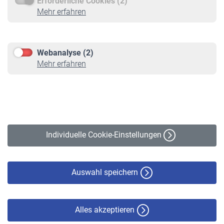
Erforderliche Cookies (2)
Service
Mehr erfahren
Informationen
Kontakt & Beratung
Downloadcenter
Webanalyse (2)
Online-Rechner
Mehr erfahren
VBLnewsletter
Kontakt
Impressum
Erklärung zur Barrierefreiheit
Individuelle Cookie-Einstellungen
Datenschutz
Cookie-Policy
Haftungsausschluss
Auswahl speichern
Alles akzeptieren
© VBL 2026