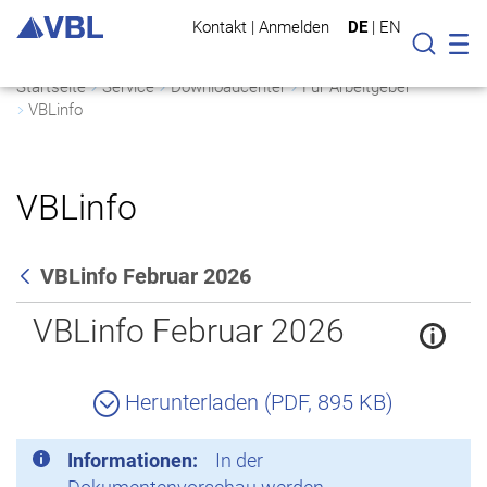
Kontakt
|
Anmelden
DE
|
EN
Mo
Suche
Startseite
Service
Downloadcenter
Für Arbeitgeber
VBLinfo
VBLinfo
VBLinfo Februar 2026
Zurück
VBLinfo Februar 2026
Herunterladen (PDF, 895 KB)
Informationen:
In der