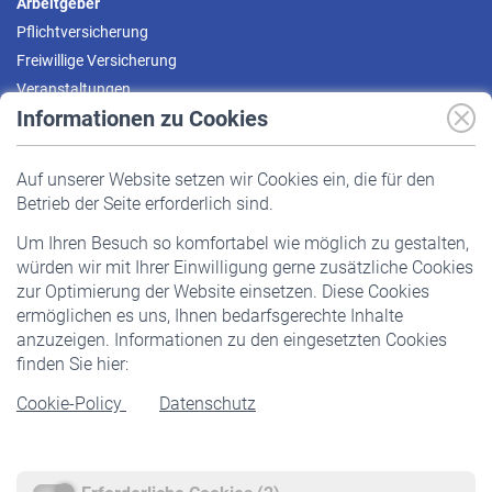
Arbeitgeber
Pflichtversicherung
Freiwillige Versicherung
Veranstaltungen
Informationen zu Cookies
Versicherte
Auf unserer Website setzen wir Cookies ein, die für den
Pflichtversicherung
Betrieb der Seite erforderlich sind.
Freiwillige Versicherung
Um Ihren Besuch so komfortabel wie möglich zu gestalten,
Staatliche Förderung
würden wir mit Ihrer Einwilligung gerne zusätzliche Cookies
Veranstaltungen
zur Optimierung der Website einsetzen. Diese Cookies
ermöglichen es uns, Ihnen bedarfsgerechte Inhalte
anzuzeigen. Informationen zu den eingesetzten Cookies
Rentner
finden Sie hier:
Rentenbeginn
Cookie-Policy
Datenschutz
Rente beantragen
Rentenauszahlung