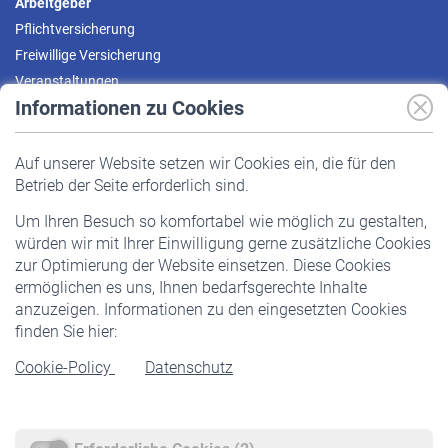
Arbeitgeber
Pflichtversicherung
Freiwillige Versicherung
Veranstaltungen
Informationen zu Cookies
Versicherte
Auf unserer Website setzen wir Cookies ein, die für den
Pflichtversicherung
Betrieb der Seite erforderlich sind.
Freiwillige Versicherung
Um Ihren Besuch so komfortabel wie möglich zu gestalten,
Staatliche Förderung
würden wir mit Ihrer Einwilligung gerne zusätzliche Cookies
Veranstaltungen
zur Optimierung der Website einsetzen. Diese Cookies
ermöglichen es uns, Ihnen bedarfsgerechte Inhalte
anzuzeigen. Informationen zu den eingesetzten Cookies
Rentner
finden Sie hier:
Rentenbeginn
Cookie-Policy
Datenschutz
Rente beantragen
Rentenauszahlung