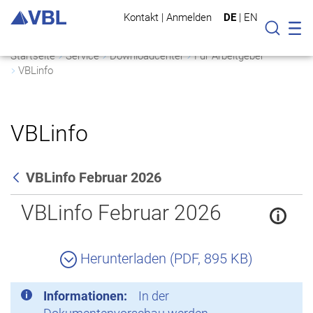
Kontakt
|
Anmelden
DE
|
EN
Mo
Suche
Startseite
Service
Downloadcenter
Für Arbeitgeber
VBLinfo
VBLinfo
VBLinfo Februar 2026
Zurück
VBLinfo Februar 2026
Herunterladen (PDF, 895 KB)
Informationen:
In der