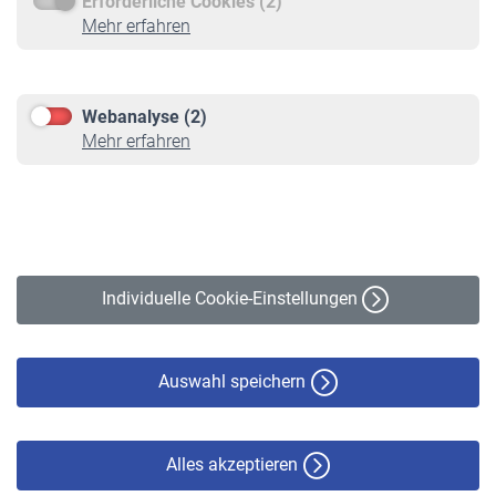
Erforderliche Cookies (2)
Service
Mehr erfahren
Informationen
Kontakt & Beratung
Downloadcenter
Webanalyse (2)
Online-Rechner
Mehr erfahren
VBLnewsletter
Kontakt
Impressum
Erklärung zur Barrierefreiheit
Individuelle Cookie-Einstellungen
Datenschutz
Cookie-Policy
Haftungsausschluss
Auswahl speichern
Alles akzeptieren
© VBL 2026