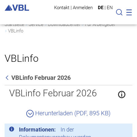
Kontakt
|
Anmelden
DE
|
EN
Mo
Suche
Startseite
Service
Downloadcenter
Für Arbeitgeber
VBLinfo
VBLinfo
VBLinfo Februar 2026
Zurück
VBLinfo Februar 2026
Herunterladen (PDF, 895 KB)
Informationen:
In der