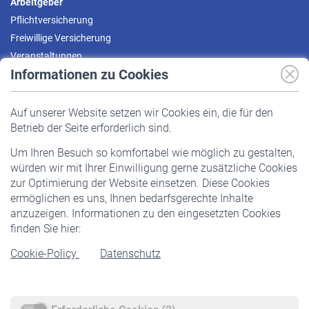
Arbeitgeber
Pflichtversicherung
Freiwillige Versicherung
Veranstaltungen
Informationen zu Cookies
Versicherte
Auf unserer Website setzen wir Cookies ein, die für den
Pflichtversicherung
Betrieb der Seite erforderlich sind.
Freiwillige Versicherung
Um Ihren Besuch so komfortabel wie möglich zu gestalten,
Staatliche Förderung
würden wir mit Ihrer Einwilligung gerne zusätzliche Cookies
Veranstaltungen
zur Optimierung der Website einsetzen. Diese Cookies
ermöglichen es uns, Ihnen bedarfsgerechte Inhalte
anzuzeigen. Informationen zu den eingesetzten Cookies
Rentner
finden Sie hier:
Rentenbeginn
Cookie-Policy
Datenschutz
Rente beantragen
Rentenauszahlung