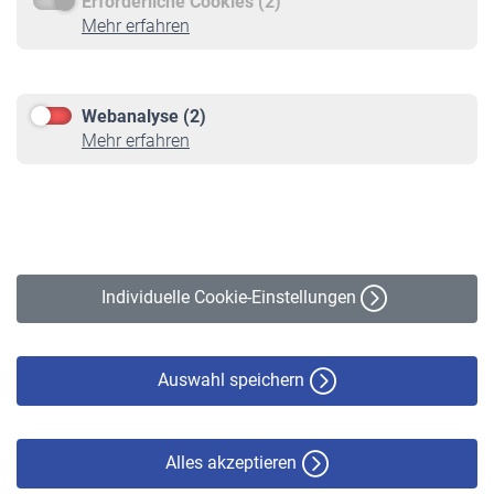
Erforderliche Cookies (2)
Service
Mehr erfahren
Informationen
Kontakt & Beratung
Downloadcenter
Webanalyse (2)
Online-Rechner
Mehr erfahren
VBLnewsletter
Kontakt
Impressum
Erklärung zur Barrierefreiheit
Individuelle Cookie-Einstellungen
Datenschutz
Cookie-Policy
Haftungsausschluss
Auswahl speichern
Alles akzeptieren
© VBL 2026