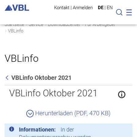
Kontakt
|
Anmelden
DE
|
EN
Mo
Suche
Startseite
Service
Downloadcenter
Für Arbeitgeber
VBLinfo
VBLinfo
VBLinfo Oktober 2021
Zurück
VBLinfo Oktober 2021
Herunterladen (PDF, 470 KB)
Informationen:
In der