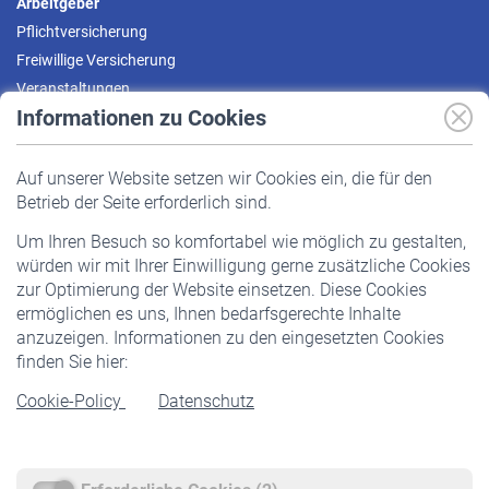
Arbeitgeber
Pflichtversicherung
Freiwillige Versicherung
Veranstaltungen
Informationen zu Cookies
Versicherte
Auf unserer Website setzen wir Cookies ein, die für den
Pflichtversicherung
Betrieb der Seite erforderlich sind.
Freiwillige Versicherung
Um Ihren Besuch so komfortabel wie möglich zu gestalten,
Staatliche Förderung
würden wir mit Ihrer Einwilligung gerne zusätzliche Cookies
Veranstaltungen
zur Optimierung der Website einsetzen. Diese Cookies
ermöglichen es uns, Ihnen bedarfsgerechte Inhalte
anzuzeigen. Informationen zu den eingesetzten Cookies
Rentner
finden Sie hier:
Rentenbeginn
Cookie-Policy
Datenschutz
Rente beantragen
Rentenauszahlung