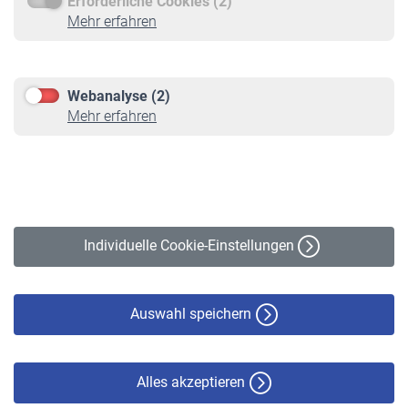
Erforderliche Cookies (2)
Service
Mehr erfahren
Informationen
Kontakt & Beratung
Downloadcenter
Webanalyse (2)
Online-Rechner
Mehr erfahren
VBLnewsletter
Kontakt
Impressum
Erklärung zur Barrierefreiheit
Individuelle Cookie-Einstellungen
Datenschutz
Cookie-Policy
Haftungsausschluss
Auswahl speichern
Alles akzeptieren
© VBL 2026