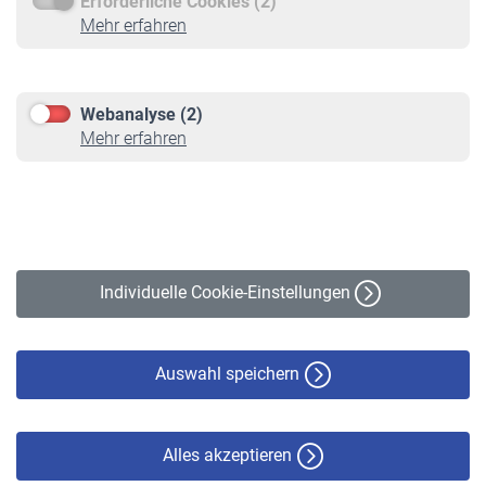
Erforderliche Cookies (2)
Service
Mehr erfahren
Informationen
Kontakt & Beratung
Downloadcenter
Webanalyse (2)
Online-Rechner
Mehr erfahren
VBLnewsletter
Kontakt
Impressum
Erklärung zur Barrierefreiheit
Individuelle Cookie-Einstellungen
Datenschutz
Cookie-Policy
Haftungsausschluss
Auswahl speichern
Alles akzeptieren
© VBL 2026