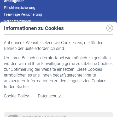
Arbeitgeber
Pflichtversicherung
Freiwillige Versicherung
Veranstaltungen
Informationen zu Cookies
Versicherte
Auf unserer Website setzen wir Cookies ein, die für den
Pflichtversicherung
Betrieb der Seite erforderlich sind.
Freiwillige Versicherung
Um Ihren Besuch so komfortabel wie möglich zu gestalten,
Staatliche Förderung
würden wir mit Ihrer Einwilligung gerne zusätzliche Cookies
Veranstaltungen
zur Optimierung der Website einsetzen. Diese Cookies
ermöglichen es uns, Ihnen bedarfsgerechte Inhalte
anzuzeigen. Informationen zu den eingesetzten Cookies
Rentner
finden Sie hier:
Rentenbeginn
Cookie-Policy
Datenschutz
Rente beantragen
Rentenauszahlung