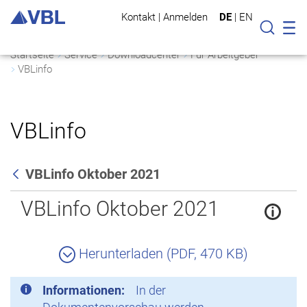
Kontakt
|
Anmelden
DE
|
EN
Mo
Suche
Startseite
Service
Downloadcenter
Für Arbeitgeber
VBLinfo
VBLinfo
VBLinfo Oktober 2021
Zurück
VBLinfo Oktober 2021
Herunterladen (PDF, 470 KB)
Informationen:
In der