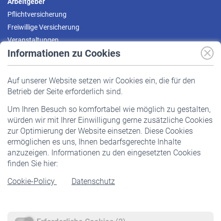
Arbeitgeber
Pflichtversicherung
Freiwillige Versicherung
Veranstaltungen
Informationen zu Cookies
Versicherte
Auf unserer Website setzen wir Cookies ein, die für den
Pflichtversicherung
Betrieb der Seite erforderlich sind.
Freiwillige Versicherung
Um Ihren Besuch so komfortabel wie möglich zu gestalten,
Staatliche Förderung
würden wir mit Ihrer Einwilligung gerne zusätzliche Cookies
Veranstaltungen
zur Optimierung der Website einsetzen. Diese Cookies
ermöglichen es uns, Ihnen bedarfsgerechte Inhalte
anzuzeigen. Informationen zu den eingesetzten Cookies
Rentner
finden Sie hier:
Rentenbeginn
Cookie-Policy
Datenschutz
Rente beantragen
Rentenauszahlung