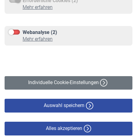
Erforderliche Cookies (2)
Service
Mehr erfahren
Informationen
Kontakt & Beratung
Downloadcenter
Webanalyse (2)
Online-Rechner
Mehr erfahren
VBLnewsletter
Kontakt
Impressum
Erklärung zur Barrierefreiheit
Individuelle Cookie-Einstellungen
Datenschutz
Cookie-Policy
Haftungsausschluss
Auswahl speichern
Alles akzeptieren
© VBL 2026