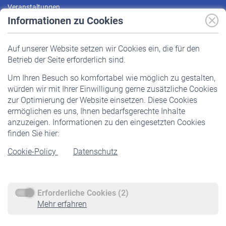
Veranstaltungen
Informationen zu Cookies
Versicherte
Auf unserer Website setzen wir Cookies ein, die für den
Pflichtversicherung
Betrieb der Seite erforderlich sind.
Freiwillige Versicherung
Um Ihren Besuch so komfortabel wie möglich zu gestalten,
Staatliche Förderung
würden wir mit Ihrer Einwilligung gerne zusätzliche Cookies
Veranstaltungen
zur Optimierung der Website einsetzen. Diese Cookies
ermöglichen es uns, Ihnen bedarfsgerechte Inhalte
anzuzeigen. Informationen zu den eingesetzten Cookies
Rentner
finden Sie hier:
Rentenbeginn
Cookie-Policy
Datenschutz
Rente beantragen
Rentenauszahlung
Erforderliche Cookies (2)
Service
Mehr erfahren
Informationen
Kontakt & Beratung