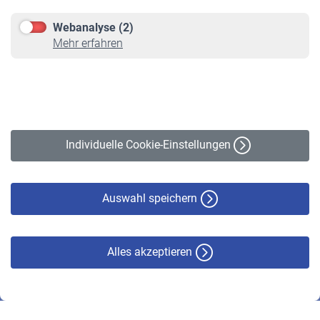
Downloadcenter
Webanalyse (2)
Online-Rechner
Mehr erfahren
VBLnewsletter
Kontakt
Impressum
Erklärung zur Barrierefreiheit
Individuelle Cookie-Einstellungen
Datenschutz
Cookie-Policy
Haftungsausschluss
Auswahl speichern
Alles akzeptieren
© VBL 2026