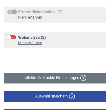
Erforderliche Cookies (2)
Service
Mehr erfahren
Informationen
Kontakt & Beratung
Downloadcenter
Webanalyse (2)
Online-Rechner
Mehr erfahren
VBLnewsletter
Kontakt
Impressum
Erklärung zur Barrierefreiheit
Individuelle Cookie-Einstellungen
Datenschutz
Cookie-Policy
Haftungsausschluss
Auswahl speichern