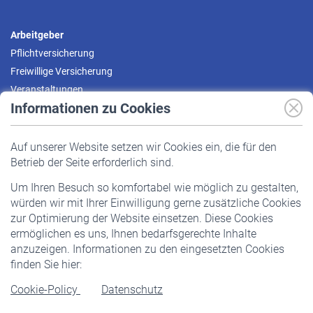
Arbeitgeber
Pflichtversicherung
Freiwillige Versicherung
Veranstaltungen
Informationen zu Cookies
Versicherte
Auf unserer Website setzen wir Cookies ein, die für den
Pflichtversicherung
Betrieb der Seite erforderlich sind.
Freiwillige Versicherung
Um Ihren Besuch so komfortabel wie möglich zu gestalten,
Staatliche Förderung
würden wir mit Ihrer Einwilligung gerne zusätzliche Cookies
Veranstaltungen
zur Optimierung der Website einsetzen. Diese Cookies
ermöglichen es uns, Ihnen bedarfsgerechte Inhalte
anzuzeigen. Informationen zu den eingesetzten Cookies
Rentner
finden Sie hier:
Rentenbeginn
Cookie-Policy
Datenschutz
Rente beantragen
Rentenauszahlung