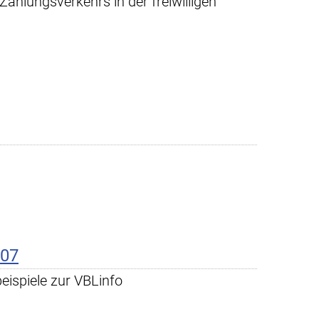
 Zahlungsverkehrs in der freiwilligen
007
ispiele zur VBLinfo