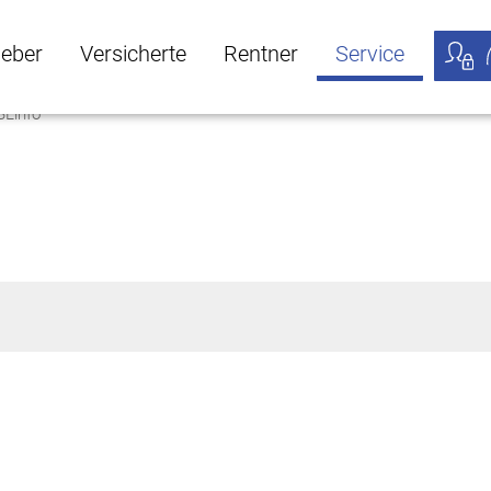
geber
Versicherte
Rentner
Service
BLinfo
öffnen
ber Untermenü öffnen
Versicherte Untermenü öffnen
Rentner Untermenü öffnen
Service Untermen
Meine