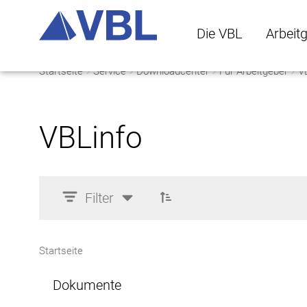
Die VBL
Arbeit
Startseite
Service
Downloadcenter
Für Arbeitgeber
V
Die VBL Untermenü 
Arbeitge
VBLinfo
Filter
Startseite
Dokumente