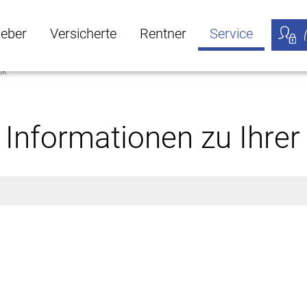
geber
Versicherte
Rentner
Service
ik
öffnen
ber Untermenü öffnen
Versicherte Untermenü öffnen
Rentner Untermenü öffnen
Service Untermen
Meine
 Informationen zu Ihre