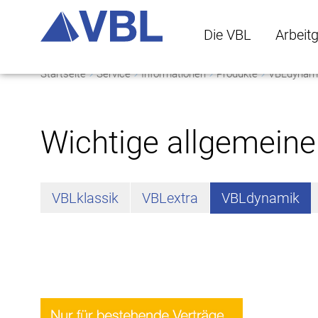
Die VBL
Arbeit
Startseite
Service
Informationen
Produkte
VBLdynam
Die VBL Untermenü 
Arbeitge
Wichtige allgemeine
VBLklassik
VBLextra
VBLdynamik