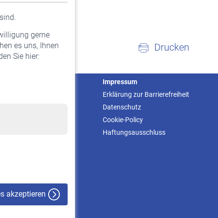
sind.
willigung gerne
hen es uns, Ihnen
Drucken
en Sie hier:
Service
Impressum
Informationen
Erklärung zur Barrierefreiheit
Kontakt & Beratung
Datenschutz
Downloadcenter
Cookie-Policy
Online-Rechner
Haftungsausschluss
VBLnewsletter
Kontakt
es akzeptieren