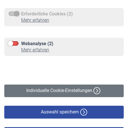
Erforderliche Cookies (2)
Service
Mehr erfahren
Informationen
Kontakt & Beratung
Downloadcenter
Webanalyse (2)
Online-Rechner
Mehr erfahren
VBLnewsletter
Kontakt
Impressum
Erklärung zur Barrierefreiheit
Individuelle Cookie-Einstellungen
Datenschutz
Cookie-Policy
Haftungsausschluss
Auswahl speichern