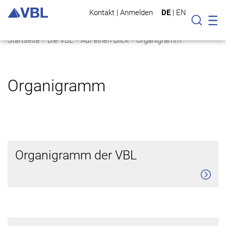
Kontakt
|
Anmelden
DE
|
EN
Mo
Suche
Startseite
Die VBL
Auf einen Blick
Organigramm
Organigramm
Organigramm der VBL