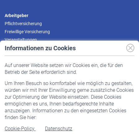
Arbeitgeber
Pflichtversicherung
Freiwillige Versicherung
Veranstaltungen
Informationen zu Cookies
Versicherte
Auf unserer Website setzen wir Cookies ein, die für den
Pflichtversicherung
Betrieb der Seite erforderlich sind.
Freiwillige Versicherung
Um Ihren Besuch so komfortabel wie möglich zu gestalten,
Staatliche Förderung
würden wir mit Ihrer Einwilligung gerne zusätzliche Cookies
Veranstaltungen
zur Optimierung der Website einsetzen. Diese Cookies
ermöglichen es uns, Ihnen bedarfsgerechte Inhalte
anzuzeigen. Informationen zu den eingesetzten Cookies
Rentner
finden Sie hier:
Rentenbeginn
Cookie-Policy
Datenschutz
Rente beantragen
Rentenauszahlung