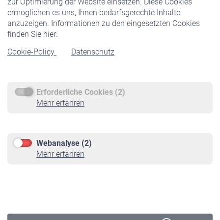
zur Optimierung der Website einsetzen. Diese Cookies
ermöglichen es uns, Ihnen bedarfsgerechte Inhalte
anzuzeigen. Informationen zu den eingesetzten Cookies
Rentner
finden Sie hier:
Rentenbeginn
Cookie-Policy
Datenschutz
Rente beantragen
Rentenauszahlung
Erforderliche Cookies (2)
Service
Mehr erfahren
Informationen
Kontakt & Beratung
Downloadcenter
Webanalyse (2)
Online-Rechner
Mehr erfahren
VBLnewsletter
Kontakt
Impressum
Erklärung zur Barrierefreiheit