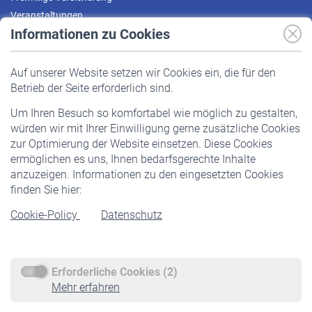
Veranstaltungen
Informationen zu Cookies
Versicherte
Auf unserer Website setzen wir Cookies ein, die für den
Pflichtversicherung
Betrieb der Seite erforderlich sind.
Freiwillige Versicherung
Um Ihren Besuch so komfortabel wie möglich zu gestalten,
Staatliche Förderung
würden wir mit Ihrer Einwilligung gerne zusätzliche Cookies
Veranstaltungen
zur Optimierung der Website einsetzen. Diese Cookies
ermöglichen es uns, Ihnen bedarfsgerechte Inhalte
anzuzeigen. Informationen zu den eingesetzten Cookies
Rentner
finden Sie hier:
Rentenbeginn
Cookie-Policy
Datenschutz
Rente beantragen
Rentenauszahlung
Erforderliche Cookies (2)
Service
Mehr erfahren
Informationen