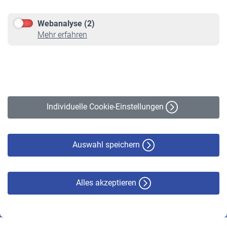
Kontakt & Beratung
Downloadcenter
Webanalyse (2)
Online-Rechner
Mehr erfahren
VBLnewsletter
Kontakt
Impressum
Erklärung zur Barrierefreiheit
Individuelle Cookie-Einstellungen
Datenschutz
Cookie-Policy
Haftungsausschluss
Auswahl speichern
Alles akzeptieren
© VBL 2026