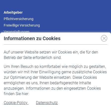
Arbeitgeber
Pflichtversicherung
Freiwillige Versicherung
Veranstaltungen
Informationen zu Cookies
Versicherte
Auf unserer Website setzen wir Cookies ein, die für den
Pflichtversicherung
Betrieb der Seite erforderlich sind.
Freiwillige Versicherung
Um Ihren Besuch so komfortabel wie möglich zu gestalten,
Staatliche Förderung
würden wir mit Ihrer Einwilligung gerne zusätzliche Cookies
Veranstaltungen
zur Optimierung der Website einsetzen. Diese Cookies
ermöglichen es uns, Ihnen bedarfsgerechte Inhalte
anzuzeigen. Informationen zu den eingesetzten Cookies
Rentner
finden Sie hier:
Rentenbeginn
Cookie-Policy
Datenschutz
Rente beantragen
Rentenauszahlung