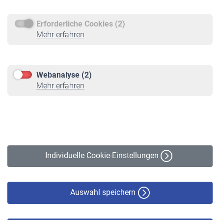
Erforderliche Cookies (2)
Service
Mehr erfahren
Informationen
Kontakt & Beratung
Downloadcenter
Webanalyse (2)
Online-Rechner
Mehr erfahren
VBLnewsletter
Kontakt
Impressum
Erklärung zur Barrierefreiheit
Individuelle Cookie-Einstellungen
Datenschutz
Cookie-Policy
Haftungsausschluss
Auswahl speichern