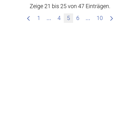
Zeige 21 bis 25 von 47 Einträgen.
Zwischenseiten Navigieren mit TAB
Zwischenseiten Nav
1
...
4
5
6
...
10