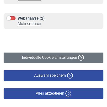
Informationen
Kontakt & Beratung
Downloadcenter
Webanalyse (2)
Online-Rechner
Mehr erfahren
VBLnewsletter
Kontakt
Impressum
Erklärung zur Barrierefreiheit
Individuelle Cookie-Einstellungen
Datenschutz
Cookie-Policy
Haftungsausschluss
Auswahl speichern
Alles akzeptieren
© VBL 2026