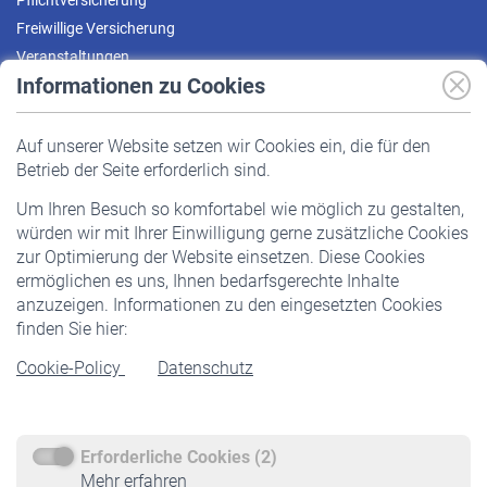
Pflichtversicherung
Freiwillige Versicherung
Veranstaltungen
Informationen zu Cookies
Versicherte
Auf unserer Website setzen wir Cookies ein, die für den
Pflichtversicherung
Betrieb der Seite erforderlich sind.
Freiwillige Versicherung
Um Ihren Besuch so komfortabel wie möglich zu gestalten,
Staatliche Förderung
würden wir mit Ihrer Einwilligung gerne zusätzliche Cookies
Veranstaltungen
zur Optimierung der Website einsetzen. Diese Cookies
ermöglichen es uns, Ihnen bedarfsgerechte Inhalte
anzuzeigen. Informationen zu den eingesetzten Cookies
Rentner
finden Sie hier:
Rentenbeginn
Cookie-Policy
Datenschutz
Rente beantragen
Rentenauszahlung
Erforderliche Cookies (2)
Service
Mehr erfahren