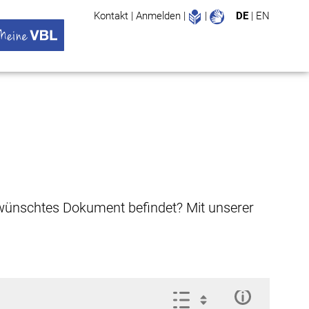
Leichte Sprache
Gebärdenspr
Kontakt
|
Anmelden
|
|
DE
|
EN
Suche
ü öffnen
 VBL Untermenü öffnen
gewünschtes Dokument befindet? Mit unserer