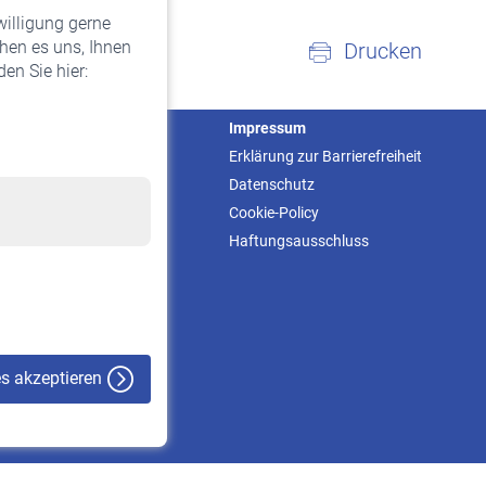
willigung gerne
hen es uns, Ihnen
Drucken
en Sie hier:
Service
Impressum
Informationen
Erklärung zur Barrierefreiheit
Kontakt & Beratung
Datenschutz
Downloadcenter
Cookie-Policy
Online-Rechner
Haftungsausschluss
VBLnewsletter
Kontakt
es akzeptieren