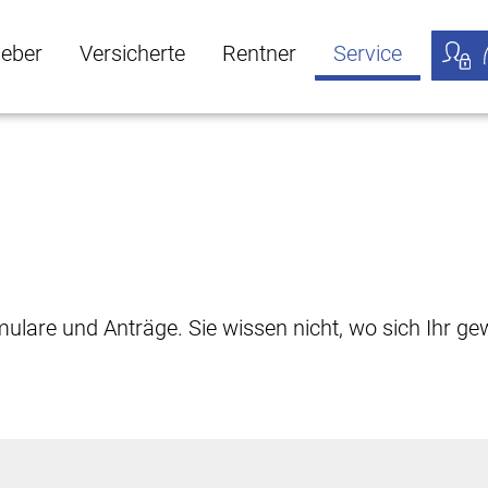
geber
Versicherte
Rentner
Service
öffnen
ber Untermenü öffnen
Versicherte Untermenü öffnen
Rentner Untermenü öffnen
Service Untermen
Meine
rmulare und Anträge. Sie wissen nicht, wo sich Ihr 