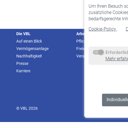
Um Ihren Besuch so 
zusätzliche Cookies
bedarfsgerechte Inh
Cookie-Policy
D
Die VBL
Arbeitgeber
Auf einen Blick
Pflichtversicherung
Vermögensanlage
Freiwillige Versicherung
Erforderli
Nachhaltigkeit
Veranstaltungen
Mehr erfah
Presse
Karriere
Individuel
© VBL 2026