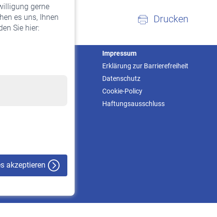
willigung gerne
hen es uns, Ihnen
Drucken
en Sie hier:
Service
Impressum
Informationen
Erklärung zur Barrierefreiheit
Kontakt & Beratung
Datenschutz
Downloadcenter
Cookie-Policy
Online-Rechner
Haftungsausschluss
VBLnewsletter
Kontakt
es akzeptieren