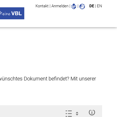
Leichte Sprache
Gebärdenspr
Kontakt
|
Anmelden
|
|
DE
|
EN
Suche
ü öffnen
 VBL Untermenü öffnen
gewünschtes Dokument befindet? Mit unserer