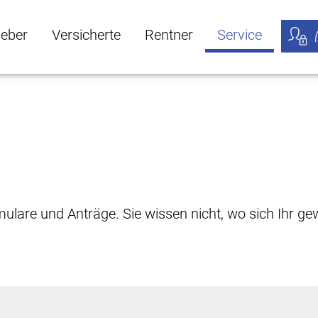
geber
Versicherte
Rentner
Service
öffnen
ber Untermenü öffnen
Versicherte Untermenü öffnen
Rentner Untermenü öffnen
Service Untermen
Meine
rmulare und Anträge. Sie wissen nicht, wo sich Ihr 