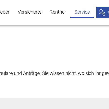
geber
Versicherte
Rentner
Service
öffnen
ber Untermenü öffnen
Versicherte Untermenü öffnen
Rentner Untermenü öffnen
Service Untermen
Meine
rmulare und Anträge. Sie wissen nicht, wo sich Ihr 