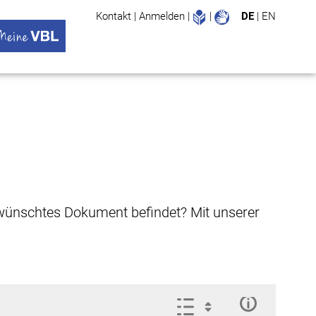
Leichte Sprache
Gebärdenspr
Kontakt
|
Anmelden
|
|
DE
|
EN
Suche
ü öffnen
 VBL Untermenü öffnen
gewünschtes Dokument befindet? Mit unserer