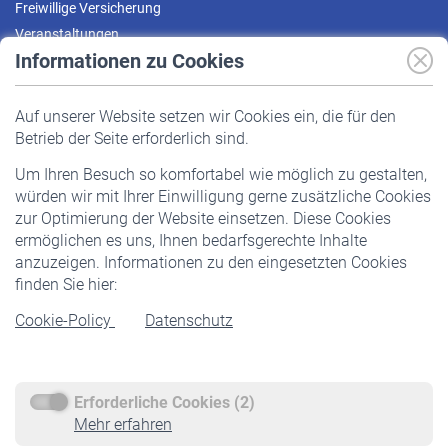
Freiwillige Versicherung
Veranstaltungen
Informationen zu Cookies
Versicherte
Auf unserer Website setzen wir Cookies ein, die für den
Pflichtversicherung
Betrieb der Seite erforderlich sind.
Freiwillige Versicherung
Um Ihren Besuch so komfortabel wie möglich zu gestalten,
Staatliche Förderung
würden wir mit Ihrer Einwilligung gerne zusätzliche Cookies
Veranstaltungen
zur Optimierung der Website einsetzen. Diese Cookies
ermöglichen es uns, Ihnen bedarfsgerechte Inhalte
anzuzeigen. Informationen zu den eingesetzten Cookies
Rentner
finden Sie hier:
Rentenbeginn
Cookie-Policy
Datenschutz
Rente beantragen
Rentenauszahlung
Erforderliche Cookies (2)
Service
Mehr erfahren
Informationen