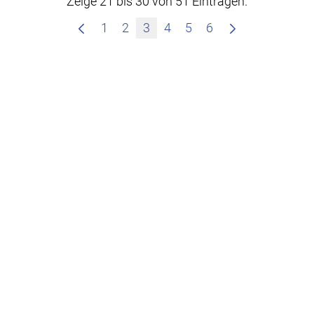
Zeige 21 bis 30 von 51 Einträgen.
1
2
3
4
5
6