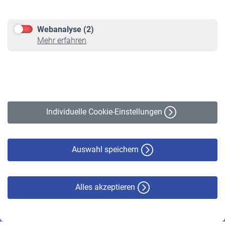
Kontakt & Beratung
Downloadcenter
Webanalyse (2)
Online-Rechner
Mehr erfahren
VBLnewsletter
Kontakt
Impressum
Erklärung zur Barrierefreiheit
Individuelle Cookie-Einstellungen
Datenschutz
Cookie-Policy
Haftungsausschluss
Auswahl speichern
Alles akzeptieren
© VBL 2026