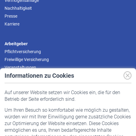
Vermögensanlage
Nachhaltigkeit
Presse
Karriere
Arbeitgeber
Pflichtversicherung
Freiwillige Versicherung
Veranstaltungen
Informationen zu Cookies
Versicherte
Auf unserer Website setzen wir Cookies ein, die für den
Pflichtversicherung
Betrieb der Seite erforderlich sind.
Freiwillige Versicherung
Um Ihren Besuch so komfortabel wie möglich zu gestalten,
Staatliche Förderung
würden wir mit Ihrer Einwilligung gerne zusätzliche Cookies
Veranstaltungen
zur Optimierung der Website einsetzen. Diese Cookies
ermöglichen es uns, Ihnen bedarfsgerechte Inhalte