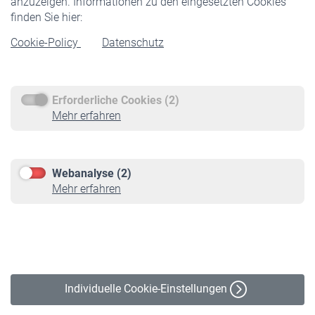
anzuzeigen. Informationen zu den eingesetzten Cookies
Rentner
finden Sie hier:
Rentenbeginn
Cookie-Policy
Datenschutz
Rente beantragen
Rentenauszahlung
Erforderliche Cookies (2)
Service
Mehr erfahren
Informationen
Kontakt & Beratung
Downloadcenter
Webanalyse (2)
Online-Rechner
Mehr erfahren
VBLnewsletter
Kontakt
Impressum
Erklärung zur Barrierefreiheit
Individuelle Cookie-Einstellungen
Datenschutz