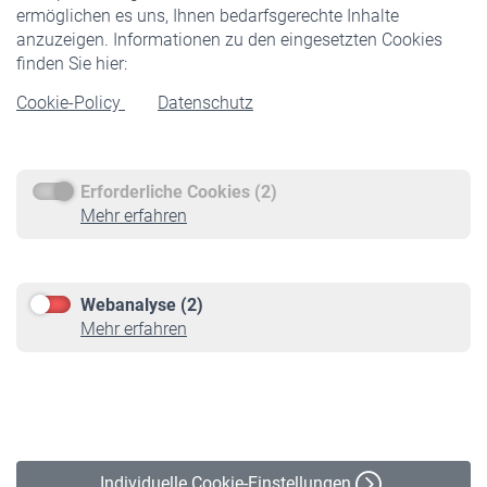
ermöglichen es uns, Ihnen bedarfsgerechte Inhalte
anzuzeigen. Informationen zu den eingesetzten Cookies
Rentner
finden Sie hier:
Rentenbeginn
Cookie-Policy
Datenschutz
Rente beantragen
Rentenauszahlung
Erforderliche Cookies (2)
Service
Mehr erfahren
Informationen
Kontakt & Beratung
Downloadcenter
Webanalyse (2)
Online-Rechner
Mehr erfahren
VBLnewsletter
Kontakt
Impressum
Erklärung zur Barrierefreiheit
Individuelle Cookie-Einstellungen