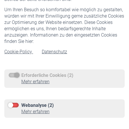
Freiwillige Versicherung
Um Ihren Besuch so komfortabel wie möglich zu gestalten,
Staatliche Förderung
würden wir mit Ihrer Einwilligung gerne zusätzliche Cookies
Veranstaltungen
zur Optimierung der Website einsetzen. Diese Cookies
ermöglichen es uns, Ihnen bedarfsgerechte Inhalte
anzuzeigen. Informationen zu den eingesetzten Cookies
Rentner
finden Sie hier:
Rentenbeginn
Cookie-Policy
Datenschutz
Rente beantragen
Rentenauszahlung
Erforderliche Cookies (2)
Service
Mehr erfahren
Informationen
Kontakt & Beratung
Downloadcenter
Webanalyse (2)
Online-Rechner
Mehr erfahren
VBLnewsletter
Kontakt