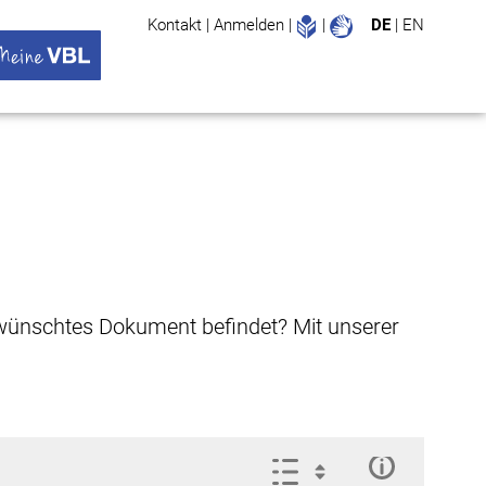
Leichte Sprache
Gebärdenspr
Kontakt
|
Anmelden
|
|
DE
|
EN
Suche
ü öffnen
 VBL Untermenü öffnen
gewünschtes Dokument befindet? Mit unserer