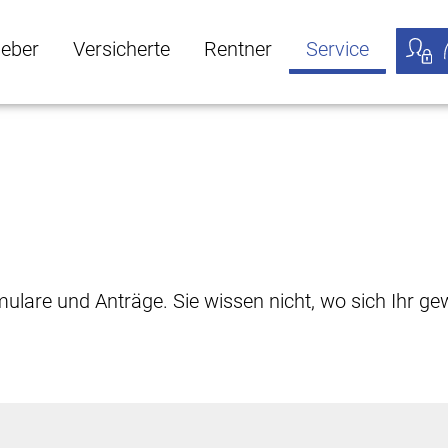
geber
Versicherte
Rentner
Service
öffnen
ber Untermenü öffnen
Versicherte Untermenü öffnen
Rentner Untermenü öffnen
Service Untermen
Meine
rmulare und Anträge. Sie wissen nicht, wo sich Ihr 