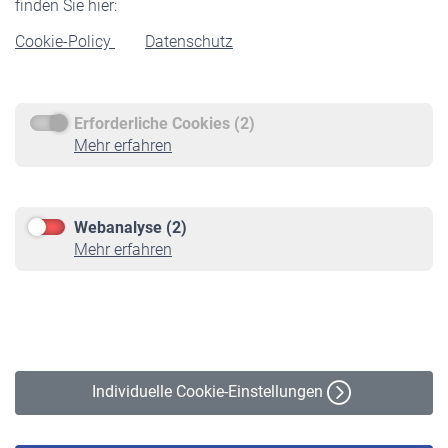
finden Sie hier:
Rentenbeginn
Cookie-Policy
Datenschutz
Rente beantragen
Rentenauszahlung
Erforderliche Cookies (2)
Service
Mehr erfahren
Informationen
Kontakt & Beratung
Downloadcenter
Webanalyse (2)
Online-Rechner
Mehr erfahren
VBLnewsletter
Kontakt
Impressum
Erklärung zur Barrierefreiheit
Individuelle Cookie-Einstellungen
Datenschutz
Cookie-Policy