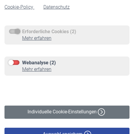
Cookie-Policy
Datenschutz
Rente beantragen
Rentenauszahlung
Erforderliche Cookies (2)
Service
Mehr erfahren
Informationen
Kontakt & Beratung
Downloadcenter
Webanalyse (2)
Online-Rechner
Mehr erfahren
VBLnewsletter
Kontakt
Impressum
Erklärung zur Barrierefreiheit
Individuelle Cookie-Einstellungen
Datenschutz
Cookie-Policy
Haftungsausschluss