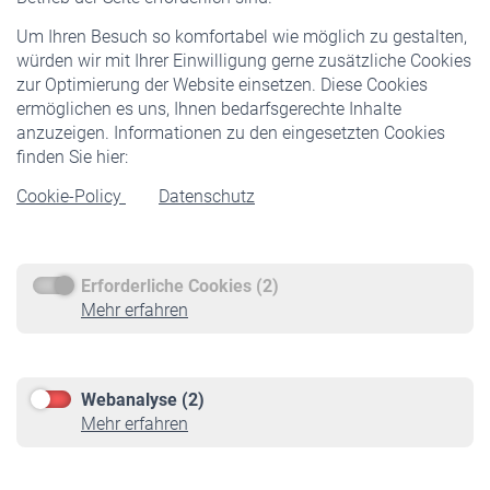
Freiwillige Versicherung
Um Ihren Besuch so komfortabel wie möglich zu gestalten,
Staatliche Förderung
würden wir mit Ihrer Einwilligung gerne zusätzliche Cookies
Veranstaltungen
zur Optimierung der Website einsetzen. Diese Cookies
ermöglichen es uns, Ihnen bedarfsgerechte Inhalte
anzuzeigen. Informationen zu den eingesetzten Cookies
Rentner
finden Sie hier:
Rentenbeginn
Cookie-Policy
Datenschutz
Rente beantragen
Rentenauszahlung
Erforderliche Cookies (2)
Service
Mehr erfahren
Informationen
Kontakt & Beratung
Downloadcenter
Webanalyse (2)
Online-Rechner
Mehr erfahren
VBLnewsletter
Kontakt