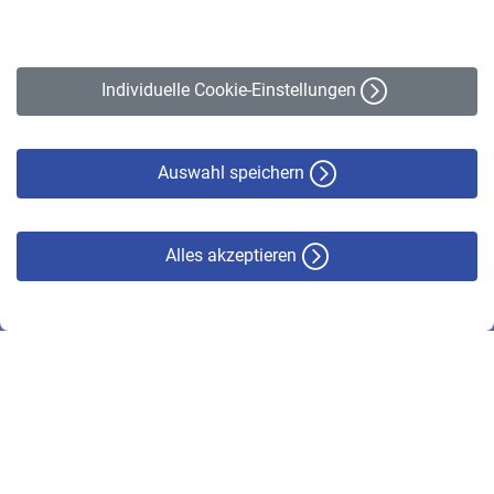
Impressum
Erklärung zur Barrierefreiheit
Individuelle Cookie-Einstellungen
Datenschutz
Cookie-Policy
Haftungsausschluss
Auswahl speichern
Alles akzeptieren
© VBL 2026