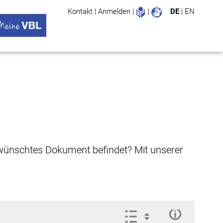
Leichte Sprache
Gebärdenspr
Kontakt
|
Anmelden
|
|
DE
|
EN
Suche
ü öffnen
 VBL Untermenü öffnen
gewünschtes Dokument befindet? Mit unserer