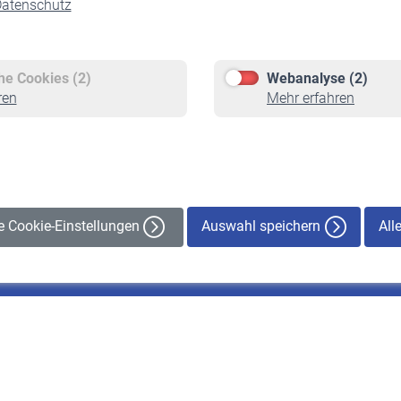
atenschutz
Versicherte
Rentner
Pflichtversicherung
Rentenbeginn
Freiwillige Versicherung
Rente beantragen
che Cookies (2)
Webanalyse (2)
Staatliche Förderung
Rentenauszahlung
ren
Mehr erfahren
Veranstaltungen
Auswahl speichern
All
le Cookie-Einstellungen