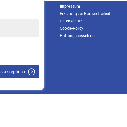
Service
Impressum
Informationen
Erklärung zur Barrierefreiheit
Kontakt & Beratung
Datenschutz
Downloadcenter
Cookie-Policy
Online-Rechner
Haftungsausschluss
VBLnewsletter
Kontakt
es akzeptieren