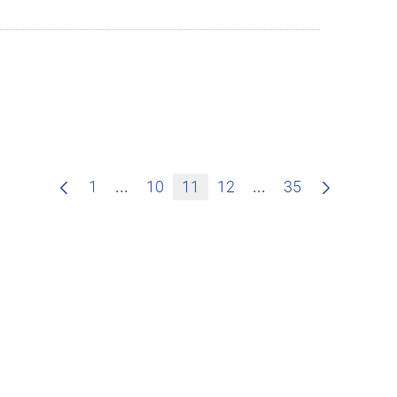
Zwischenseiten Navigieren mit TAB-T
Zwischenseiten Na
1
...
10
11
12
...
35