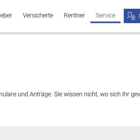
geber
Versicherte
Rentner
Service
öffnen
ber Untermenü öffnen
Versicherte Untermenü öffnen
Rentner Untermenü öffnen
Service Untermen
Meine
rmulare und Anträge. Sie wissen nicht, wo sich Ihr 