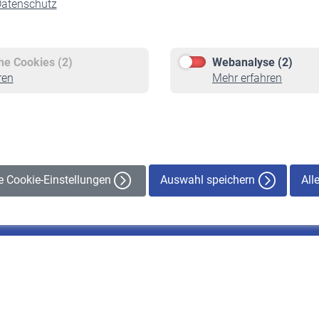
atenschutz
Versicherte
Rentner
Pflichtversicherung
Rentenbeginn
Freiwillige Versicherung
Rente beantragen
che Cookies (2)
Webanalyse (2)
Staatliche Förderung
Rentenauszahlung
ren
Mehr erfahren
Veranstaltungen
Auswahl speichern
All
le Cookie-Einstellungen