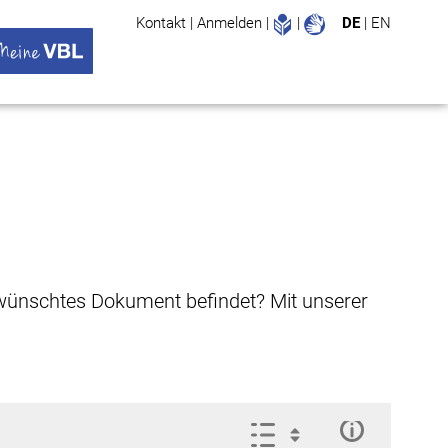
Leichte Sprache
Gebärdenspr
Kontakt
|
Anmelden
|
|
DE
|
EN
Suche
ü öffnen
 VBL Untermenü öffnen
gewünschtes Dokument befindet? Mit unserer