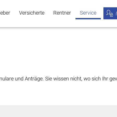
geber
Versicherte
Rentner
Service
öffnen
ber Untermenü öffnen
Versicherte Untermenü öffnen
Rentner Untermenü öffnen
Service Untermen
Meine
rmulare und Anträge. Sie wissen nicht, wo sich Ihr 