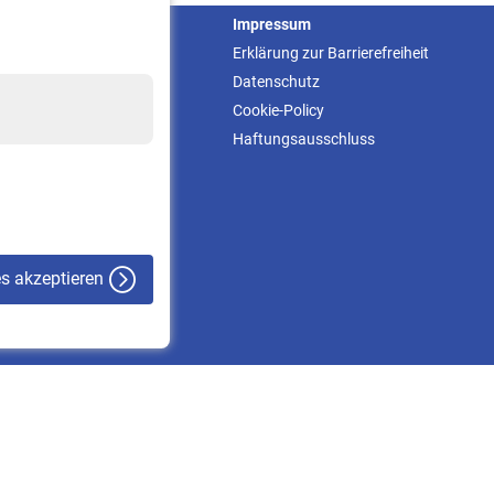
Service
Impressum
Informationen
Erklärung zur Barrierefreiheit
Kontakt & Beratung
Datenschutz
Downloadcenter
Cookie-Policy
Online-Rechner
Haftungsausschluss
VBLnewsletter
Kontakt
es akzeptieren