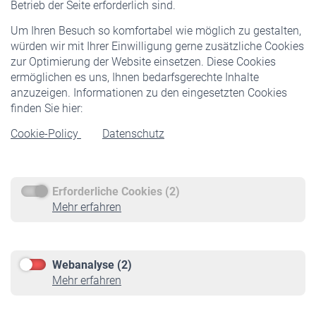
Betrieb der Seite erforderlich sind.
Freiwillige Versicherung
Um Ihren Besuch so komfortabel wie möglich zu gestalten,
Staatliche Förderung
würden wir mit Ihrer Einwilligung gerne zusätzliche Cookies
Veranstaltungen
zur Optimierung der Website einsetzen. Diese Cookies
ermöglichen es uns, Ihnen bedarfsgerechte Inhalte
anzuzeigen. Informationen zu den eingesetzten Cookies
Rentner
finden Sie hier:
Rentenbeginn
Cookie-Policy
Datenschutz
Rente beantragen
Rentenauszahlung
Erforderliche Cookies (2)
Service
Mehr erfahren
Informationen
Kontakt & Beratung
Downloadcenter
Webanalyse (2)
Online-Rechner
Mehr erfahren
VBLnewsletter
Kontakt