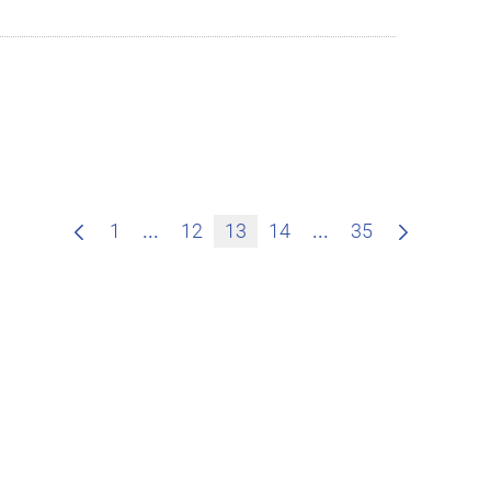
Zwischenseiten Navigieren mit TAB-T
Zwischenseiten Na
1
...
12
13
14
...
35