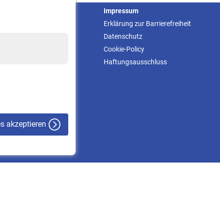
Service
Impressum
Informationen
Erklärung zur Barrierefreiheit
Kontakt & Beratung
Datenschutz
Downloadcenter
Cookie-Policy
Online-Rechner
Haftungsausschluss
VBLnewsletter
Kontakt
es akzeptieren