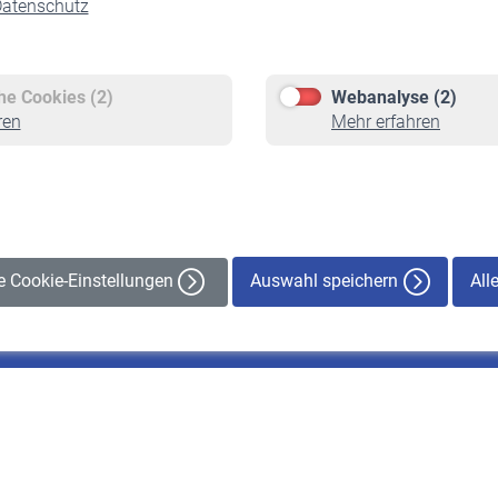
atenschutz
Versicherte
Rentner
Pflichtversicherung
Rentenbeginn
Freiwillige Versicherung
Rente beantragen
che Cookies (2)
Webanalyse (2)
Staatliche Förderung
Rentenauszahlung
ren
Mehr erfahren
Veranstaltungen
Auswahl speichern
All
le Cookie-Einstellungen