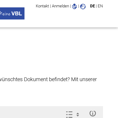
Leichte Sprache
Gebärdenspr
Kontakt
|
Anmelden
|
|
DE
|
EN
Suche
ü öffnen
 VBL Untermenü öffnen
gewünschtes Dokument befindet? Mit unserer