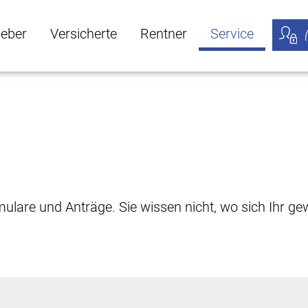
geber
Versicherte
Rentner
Service
öffnen
ber Untermenü öffnen
Versicherte Untermenü öffnen
Rentner Untermenü öffnen
Service Untermen
Meine
rmulare und Anträge. Sie wissen nicht, wo sich Ihr 