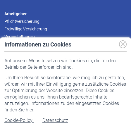
Arbeitgeber
Pflichtversicherung
Freiwillige Versicherung
Veranstaltungen
Informationen zu Cookies
Versicherte
Auf unserer Website setzen wir Cookies ein, die für den
Pflichtversicherung
Betrieb der Seite erforderlich sind.
Freiwillige Versicherung
Um Ihren Besuch so komfortabel wie möglich zu gestalten,
Staatliche Förderung
würden wir mit Ihrer Einwilligung gerne zusätzliche Cookies
Veranstaltungen
zur Optimierung der Website einsetzen. Diese Cookies
ermöglichen es uns, Ihnen bedarfsgerechte Inhalte
anzuzeigen. Informationen zu den eingesetzten Cookies
Rentner
finden Sie hier:
Rentenbeginn
Cookie-Policy
Datenschutz
Rente beantragen
Rentenauszahlung