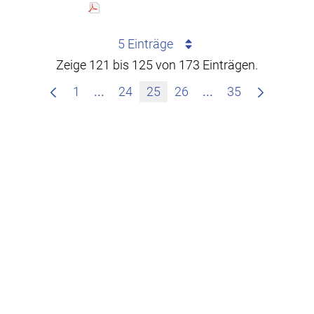
5 Einträge
Zeige 121 bis 125 von 173 Einträgen.
Zwischenseiten Navigieren mit TAB-T
Zwischenseiten Na
1
...
24
25
26
...
35