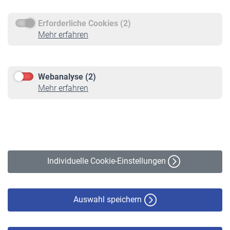
Erforderliche Cookies (2)
Service
Mehr erfahren
Informationen
Kontakt & Beratung
Downloadcenter
Webanalyse (2)
Online-Rechner
Mehr erfahren
VBLnewsletter
Kontakt
Impressum
Erklärung zur Barrierefreiheit
Individuelle Cookie-Einstellungen
Datenschutz
Cookie-Policy
Haftungsausschluss
Auswahl speichern