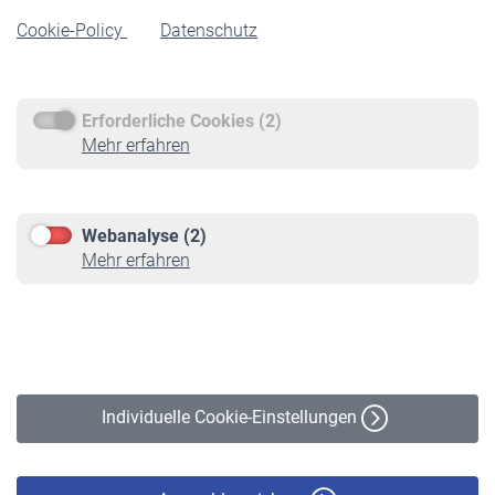
Rentenbeginn
Cookie-Policy
Datenschutz
Rente beantragen
Rentenauszahlung
Erforderliche Cookies (2)
Service
Mehr erfahren
Informationen
Kontakt & Beratung
Downloadcenter
Webanalyse (2)
Online-Rechner
Mehr erfahren
VBLnewsletter
Kontakt
Impressum
Erklärung zur Barrierefreiheit
Individuelle Cookie-Einstellungen
Datenschutz
Cookie-Policy
Haftungsausschluss